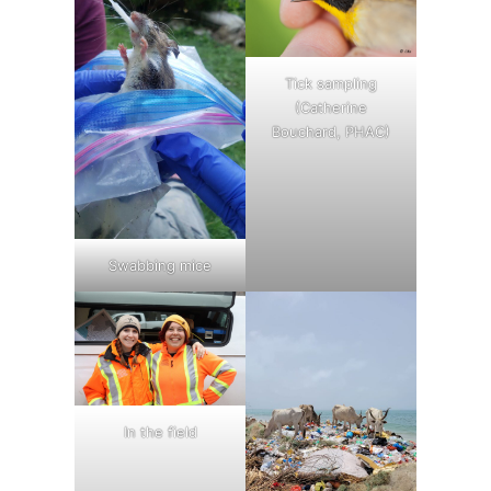
Tick sampling
(Catherine
Bouchard, PHAC)
Swabbing mice
In the field