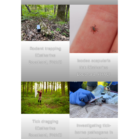
Rodent trapping
(Catherine
Ixodes scapularis
Bouchard, PHAC)
tick (Catherine
Bouchard, PHAC)
Tick dragging
Investigating tick-
(Catherine
borne pathogens in
Bouchard, PHAC)