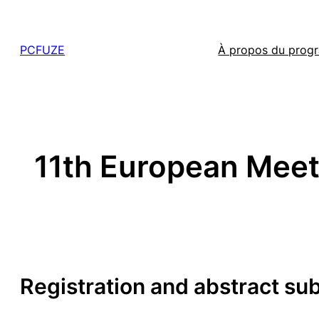
Skip
to
PCFUZE
À propos du pro
content
11th European Meet
Registration and abstract s