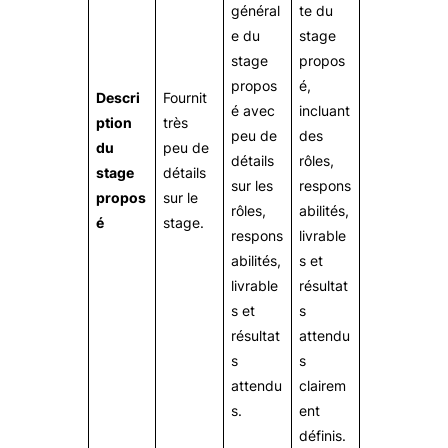
général
te du
e du
stage
stage
propos
propos
é,
Descri
Fournit
é avec
incluant
ption
très
peu de
des
du
peu de
détails
rôles,
stage
détails
sur les
respons
propos
sur le
rôles,
abilités,
é
stage.
respons
livrable
abilités,
s et
livrable
résultat
s et
s
résultat
attendu
s
s
attendu
clairem
s.
ent
définis.