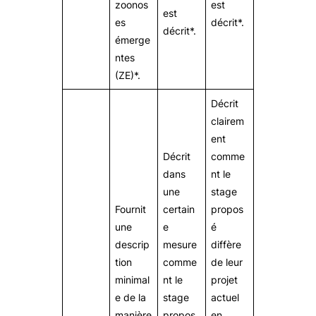
zoonos
est
est
es
décrit*.
décrit*.
émerge
ntes
(ZE)*.
Décrit
clairem
ent
Décrit
comme
dans
nt le
une
stage
Fournit
certain
propos
une
e
é
descrip
mesure
diffère
tion
comme
de leur
minimal
nt le
projet
e de la
stage
actuel
manière
propos
en