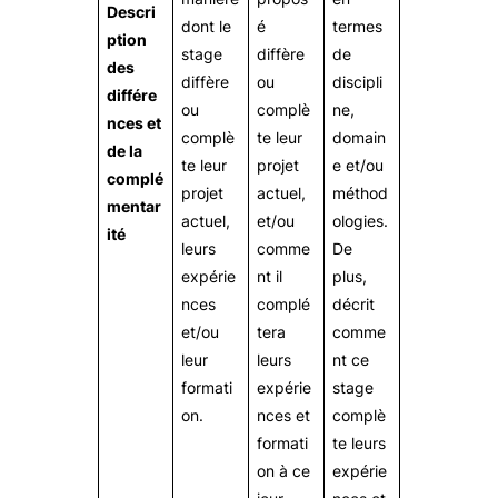
Descri
dont le
é
termes
ption
stage
diffère
de
des
diffère
ou
discipli
différe
ou
complè
ne,
nces et
complè
te leur
domain
de la
te leur
projet
e et/ou
complé
projet
actuel,
méthod
mentar
actuel,
et/ou
ologies.
ité
leurs
comme
De
expérie
nt il
plus,
nces
complé
décrit
et/ou
tera
comme
leur
leurs
nt ce
formati
expérie
stage
on.
nces et
complè
formati
te leurs
on à ce
expérie