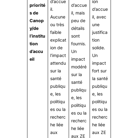
d’accue
ion
priorité
d’accue
il.
d’accue
s de
il, mais
Aucune
il, avec
Canop
peu de
ou très
une
y/de
détails
faible
justifica
l’institu
sont
explicat
tion
tion
fournis.
ion de
solide.
d’accu
Un
l’impact
Un
eil
impact
attendu
impact
modéré
sur la
fort sur
sur la
santé
la santé
santé
publiqu
publiqu
publiqu
e, les
e, les
e, les
politiqu
politiqu
politiqu
es ou la
es ou la
es ou la
recherc
recherc
recherc
he liée
he liée
he liée
aux
aux ZE
aux ZE