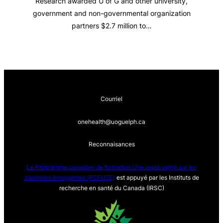
Research awarded U of G and other university,
government and non-governmental organization
partners $2.7 million to…
Courriel
onehealth@uoguelph.ca
Reconnaisances
Le Programme canadien de formation Une seule sa
nté sur les
zoonoses émergentes (PCFUZE)
est appuyé par les Instituts de
recherche en santé du Canada (IRSC)